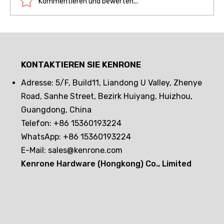
Kommentieren und bewerten...
Alarmanlage in einem automaten:
wie kann der schutz mit einem
KONTAKTIEREN SIE KENRONE
passiven elektronischen schloss
aufgebaut werden?
Adresse: 5/F, Build11, Liandong U Valley, Zhenye
Road, Sanhe Street, Bezirk Huiyang, Huizhou,
Guangdong, China
Telefon: +86 15360193224
WhatsApp: +86 15360193224
E-Mail:
sales@kenrone.com
Kenrone Hardware (Hongkong) Co., Limited