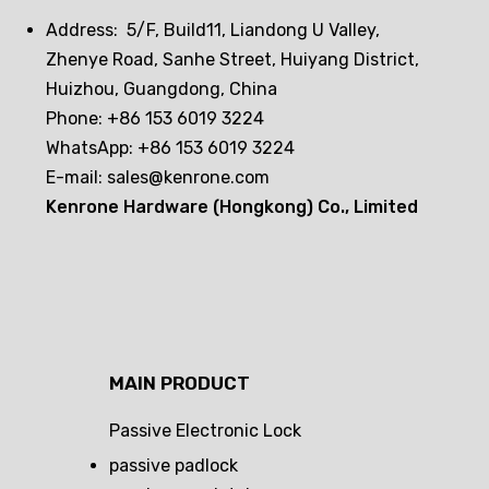
segura con cerraduras
Address: 5/F, Build11, Liandong U Valley,
electrónicas pasivas?
Zhenye Road, Sanhe Street, Huiyang District,
Huizhou, Guangdong, China
Phone: +86 153 6019 3224
WhatsApp: +86 153 6019 3224
E-mail:
sales@kenrone.com
Kenrone Hardware (Hongkong) Co., Limited
MAIN PRODUCT
Passive Electronic Lock
passive padlock