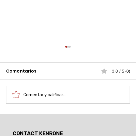
Comentarios
0.0 / 5 (0)
Comentar y calificar...
Actualización antirrobo de la
máquina expendedora: ¿Cómo
CONTACT KENRONE
construir una línea de defensa