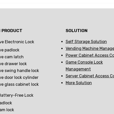
erior hasta los
resuelve tres problema
personalizados,
principales: robo de
seguridad sin
mercancías, pérdida d
la estética de
llaves y baja eficiencia.
N PRODUCT
SOLUTION
io.
Self Storage Solution
ve Electronic Lock
Vending Machine Manag
ve padlock
Power Cabinet Access Co
ve cam latch
Game Console Lock
ve drawer lock
Management
ve swing handle lock
Server Cabinet Access C
ve door lock cylinder
More Solution
ve glass cabinet lock
attery-Free Lock
adlock
am lock