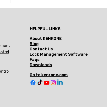
s
e
HELPFUL LINKS
About KENRONE
Blog
ement
Contact Us
ntrol
Lock Management Software
Faqs
Downloads
ontrol
Go to kenrone.com