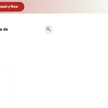
nquiry Now
a de