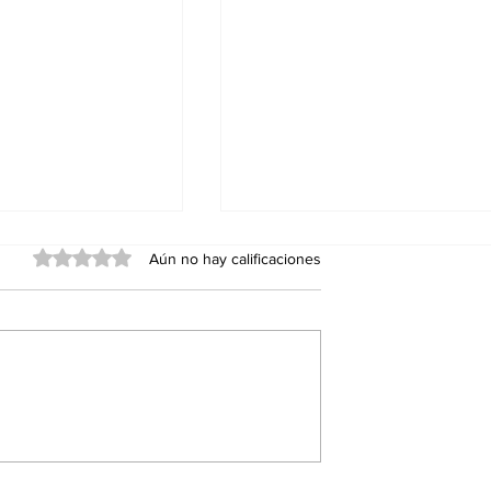
Obtuvo 0 de 5 estrellas.
Aún no hay calificaciones
a monotonía con
Cerradura de disco
ra inteligente
inteligente NFC sin
rada: Desde el
batería: un candado