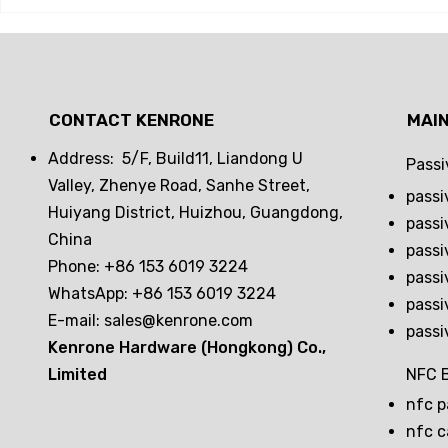
pasiva: libre de baterías,
diseño ext
anti-rompimiento y
servicios 
trazabilidad
mejora la 
descuidar 
CONTACT KENRONE
MAI
tu escenar
Address: 5/F, Build11, Liandong U
Passi
Valley, Zhenye Road, Sanhe Street,
passi
Huiyang District, Huizhou, Guangdong,
passi
China
passi
Phone: +86 153 6019 3224
passi
WhatsApp: +86 153 6019 3224
passi
E-mail:
sales@kenrone.com
passi
Kenrone Hardware (Hongkong) Co.,
Limited
NFC B
nfc p
nfc c