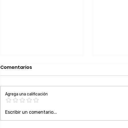
Comentarios
Agrega una calificación
Instalaciones de
Adiós a l
Escribir un comentario...
atracciones en riesgo?
la cerradu
Cerradura electrónica
NFC integ