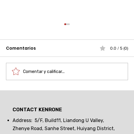
Comentarios
0.0 / 5 (0)
Comentar y calificar...
Actualización antirrobo de la
máquina expendedora: ¿Cómo
CONTACT KENRONE
construir una línea de defensa
segura con cerraduras
Address: 5/F, Build11, Liandong U Valley,
electrónicas pasivas?
Zhenye Road, Sanhe Street, Huiyang District,