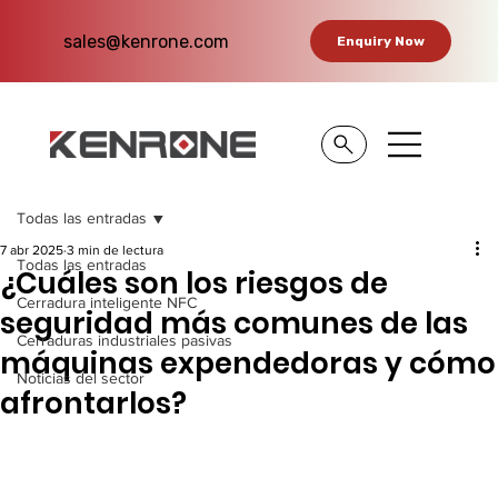
sales@kenrone.com
Enquiry Now
Todas las entradas
7 abr 2025
3 min de lectura
Todas las entradas
¿Cuáles son los riesgos de
Cerradura inteligente NFC
seguridad más comunes de las
Cerraduras industriales pasivas
máquinas expendedoras y cómo
Noticias del sector
afrontarlos?