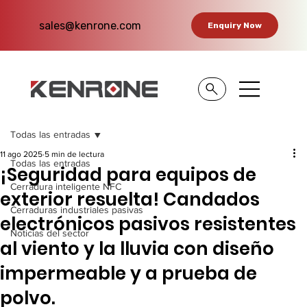
sales@kenrone.com
Enquiry Now
Todas las entradas
11 ago 2025
5 min de lectura
Todas las entradas
¡Seguridad para equipos de
Cerradura inteligente NFC
exterior resuelta! Candados
Cerraduras industriales pasivas
electrónicos pasivos resistentes
Noticias del sector
al viento y la lluvia con diseño
impermeable y a prueba de
polvo.