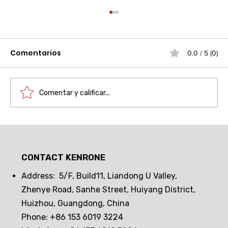
Comentarios
0.0 / 5 (0)
Comentar y calificar...
Amenaza estática a las pantallas
electrónicas? Cerradura de vidrio
CONTACT KENRONE
electrónico pasivo: Antiestática +
Seguridad inteligente
Address: 5/F, Build11, Liandong U Valley,
Zhenye Road, Sanhe Street, Huiyang District,
Huizhou, Guangdong, China
Phone: +86 153 6019 3224