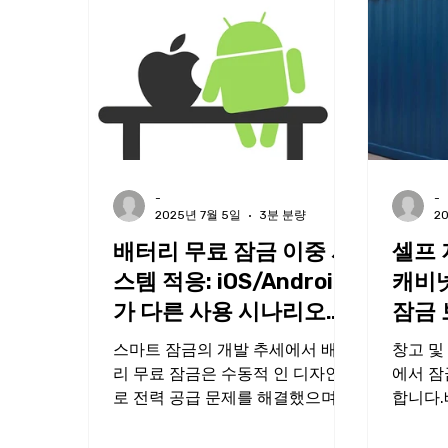
-
-
2025년 7월 5일
3분 분량
2
배터리 무료 잠금 이중 시
셀프 
스템 적응: iOS/Android
캐비넷
가 다른 사용 시나리오를
잠금 
지원하는 방법
응용
스마트 잠금의 개발 추세에서 배터
창고 및
리 무료 잠금은 수동적 인 디자인으
에서 잠
로 전력 공급 문제를 해결했으며,
합니다.
iOS 및 Android 시스템에 깊은 적
계를 통
응은 애플리케이션 시나리오에 새
하고, 