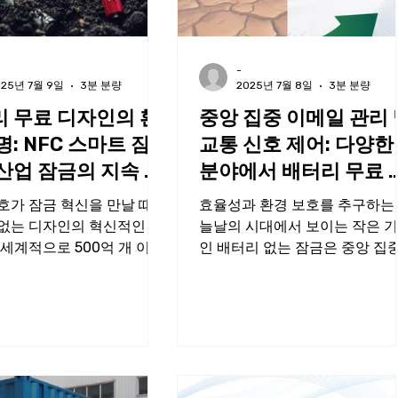
-
025년 7월 9일
3분 분량
2025년 7월 8일
3분 분량
 무료 디자인의 환
중앙 집중 이메일 관리 
명: NFC 스마트 잠
교통 신호 제어: 다양한
산업 잠금의 지속 가
분야에서 배터리 무료 
가치
금 기술의 혁신
호가 잠금 혁신을 만날 때:
효율성과 환경 보호를 추구하는
없는 디자인의 혁신적인 길
늘날의 시대에서 보이는 작은 
 세계적으로 500억 개 이상
인 배터리 없는 잠금은 중앙 집
리가 폐기되는 심각한 상황
이메일 관리 및 교통 신호 제어 
통적인 배터리 잠금의 환경
야에서 조용히 혁명을 일으키고
제를 무시할 수 없습니다. 5
습니다.배터리 무료 잠금은 독
터리는 500입방미터의 물
기술적 이점으로 분야의 경계를
우고 다양한...