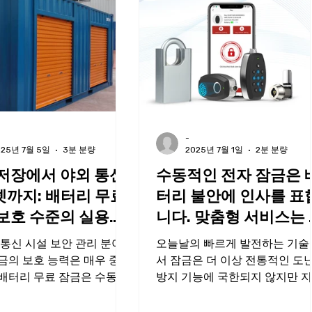
-
025년 7월 5일
3분 분량
2025년 7월 1일
2분 분량
저장에서 야외 통신
수동적인 전자 잠금은 
까지: 배터리 무료
터리 불안에 인사를 표
보호 수준의 실용적
니다. 맞춤형 서비스는 
로운 잠금 경험을 재구
 통신 시설 보안 관리 분야
오늘날의 빠르게 발전하는 기술
합니다.
금의 보호 능력은 매우 중요
서 잠금은 더 이상 전통적인 도
배터리 무료 잠금은 수동 설
방지 기능에 국한되지 않지만 
해 전기 소비의 문제를 해결
과 개인화로 큰 발전을 하고 있
보호 수준은 다양한 시나리오
다.배터리 없는 NFC 잠금과 산