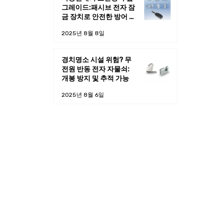
그레이드:패시브 전자 잠
금 장치로 안전한 방어 라
인을 구축하는 방법은?
2025년 8월 8일
경치명소 시설 위험? 무
및
전원 반동 전자 자물쇠:
개봉 방지 및 추적 가능
잠
2025년 8월 6일
 오
기술
중
분
 있
특한
 깨