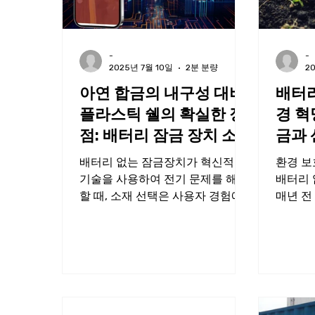
-
-
2025년 7월 10일
2분 분량
2
아연 합금의 내구성 대비
배터리
플라스틱 쉘의 확실한 장
경 혁
점: 배터리 잠금 장치 소
금과 
재 논란 없음
능한 
배터리 없는 잠금장치가 혁신적인
환경 보
기술을 사용하여 전기 문제를 해결
배터리 
할 때, 소재 선택은 사용자 경험에
매년 전
영향을 미치는 핵심 요소가 됩니다.
의 배터
플라스틱 쉘과 아연 합금 소재는 배
에서 전
터리 없는 잠금장치 분야에서 성능
오염 문
경쟁을 벌이고 있습니다. 어느 쪽이
번째 배
더...
을...