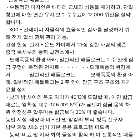
 · 수동적인 디자인은 배터리 교체의 비용을 제거하고, 단일 
창고에 대한 연간 유지 보수 수수료에 12,000 위안을 절약
합니다.
 · 300 + 컨테이너 자물쇠의 효율적인 검사를 달성하기 위
해 전자 열쇠 권위 관리 기능.
건설 현장: 먼지 + 온도 차이에서 '가장 강한 사람의 생존'
중국 북서부의 풍력 발전소에서
 · 모래폭풍의 환경 아래, 일반적인 패들로크는 2 주 안에 잠
금 구멍에 축적된 먼지로 ·  ·  ·  ·  ·  ·  ·  · 모래폭풍의 환경에
서 ·  ·  ·  ·  · 일반적인 패들로크는 ·  ·  ·  · 모래폭풍의 환경 아
래, 일반적인 패들로크는 2 주 안에 잠금 구조 구조와 자기 
윤활 설계
 · 낮과 밤 사이의 온도 차이가 40℃에 도달할 때, 아연 합금 
재료는 열확장 계수 (17.6×10^-6/℃)가 낮으며 잠금 몸의 차
원 안정성은 알루미늄 합금보다 30% 더 좋습니다.
농업 시설: 태양과 비 + 산 및 알칼리 부식 '방독 선구자
남부 과일 채소 심기 기본 응용 프로그램 피드백.
 · 농약, 비료 및 기타 화학 물질의 침식 하 여 전통적인 패들