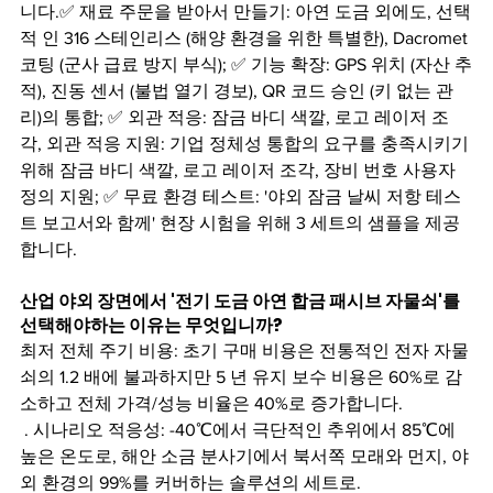
니다.✅ 재료 주문을 받아서 만들기: 아연 도금 외에도, 선택
적 인 316 스테인리스 (해양 환경을 위한 특별한), Dacromet 
코팅 (군사 급료 방지 부식); ✅ 기능 확장: GPS 위치 (자산 추
적), 진동 센서 (불법 열기 경보), QR 코드 승인 (키 없는 관
리)의 통합; ✅ 외관 적응: 잠금 바디 색깔, 로고 레이저 조
각, 외관 적응 지원: 기업 정체성 통합의 요구를 충족시키기 
위해 잠금 바디 색깔, 로고 레이저 조각, 장비 번호 사용자 
정의 지원; ✅ 무료 환경 테스트: '야외 잠금 날씨 저항 테스
트 보고서와 함께' 현장 시험을 위해 3 세트의 샘플을 제공
합니다.
산업 야외 장면에서 '전기 도금 아연 합금 패시브 자물쇠'를 
선택해야하는 이유는 무엇입니까?
최저 전체 주기 비용: 초기 구매 비용은 전통적인 전자 자물
쇠의 1.2 배에 불과하지만 5 년 유지 보수 비용은 60%로 감
소하고 전체 가격/성능 비율은 40%로 증가합니다.
 . 시나리오 적응성: -40℃에서 극단적인 추위에서 85℃에 
높은 온도로, 해안 소금 분사기에서 북서쪽 모래와 먼지, 야
외 환경의 99%를 커버하는 솔루션의 세트로.