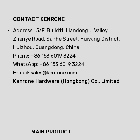
자동판매기 도난방지 업그레이드:패시브 전
자 잠금 장치로 안전한 방어 라인을 구축하
CONTACT KENRONE
는 방법은?
Address: 5/F, Build11, Liandong U Valley,
Zhenye Road, Sanhe Street, Huiyang District,
Huizhou, Guangdong, China
Phone: +86 153 6019 3224
WhatsApp: +86 153 6019 3224
E-mail:
sales@kenrone.com
Kenrone Hardware (Hongkong) Co., Limited
MAIN PRODUCT