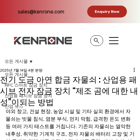
sales@kenrone.com
Enquiry Now
모든 게시물
2025년 7월 14일
4분 분량
모든 게시물
전기 도금 아연 합금 자물쇠 : 산업용 패
NFC 스마트 잠금 장치
시브 전자 잠금 장치 “제조 곰에 대한 내
산업용 패시브 잠금 장치
성”이되는 방법
산업 뉴스
야외 창고, 건설 현장, 농업 시설 및 기타 실외 환경에서 자
물쇠는 빗물 침식, 염분 부식, 먼지 막힘, 급격한 온도 변화 
등 여러 가지 테스트를 거칩니다. 기존의 자물쇠는 열악한 
내후성, 취약한 기계적 구조, 전자 자물쇠 배터리 고장 및 기