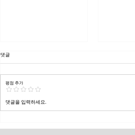
댓글
평점 추가
단조로움과 작별하세요! 내장
배터리 없는 
댓글을 입력하세요.
형 NFC 스마트 카메라 잠금장
크 자물쇠: 
치: 외관 디자인부터 맞춤형 서
가지 주요 문
비스까지, 보안을 당신의 공간
난, 열쇠 분
미학에 맞게 만듭니다.