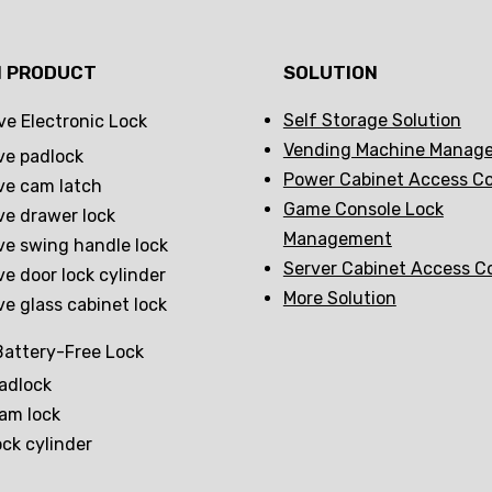
N PRODUCT
SOLUTION
Self Storage Solution
ve Electronic Lock
Vending Machine Manag
ve padlock
Power Cabinet Access Co
ve cam latch
Game Console Lock
ve drawer lock
Management
ve swing handle lock
Server Cabinet Access C
ve door lock cylinder
More Solution
ve glass cabinet lock
attery-Free Lock
adlock
am lock
ock cylinder