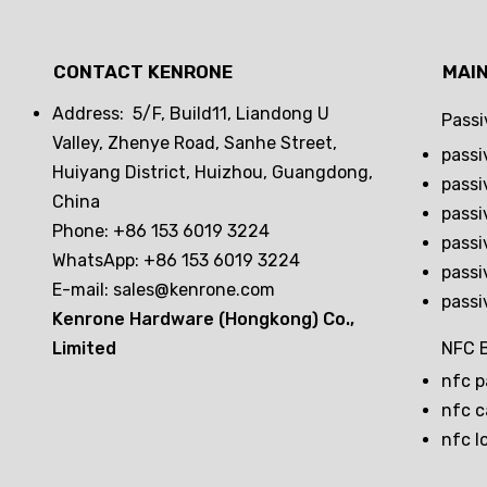
CONTACT KENRONE
MAI
Address: 5/F, Build11, Liandong U
Passi
Valley, Zhenye Road, Sanhe Street,
passi
Huiyang District, Huizhou, Guangdong,
passi
China
passi
Phone: +86 153 6019 3224
passi
WhatsApp: +86 153 6019 3224
passi
E-mail:
sales@kenrone.com
passi
Kenrone Hardware (Hongkong) Co.,
Limited
NFC B
nfc p
nfc c
nfc l