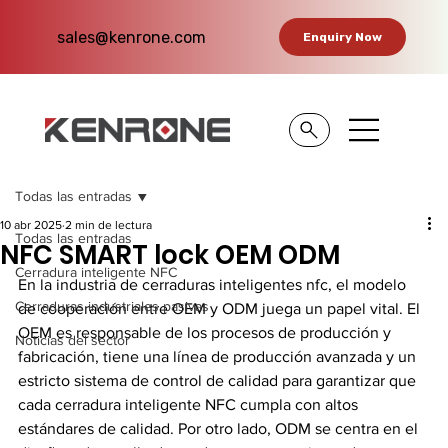
sales@kenrone.com
Enquiry Now
Todas las entradas
10 abr 2025
2 min de lectura
Todas las entradas
NFC SMART lock OEM ODM
Cerradura inteligente NFC
En la industria de cerraduras inteligentes nfc, el modelo 
Cerraduras industriales pasivas
de cooperación entre OEM y ODM juega un papel vital. El 
OEM es responsable de los procesos de producción y 
Noticias del sector
fabricación, tiene una línea de producción avanzada y un 
estricto sistema de control de calidad para garantizar que 
cada cerradura inteligente NFC cumpla con altos 
estándares de calidad. Por otro lado, ODM se centra en el 