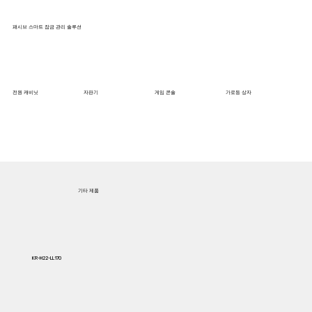
패시브 스마트 잠금 관리 솔루션
전원 캐비닛
자판기
게임 콘솔
가로등 상자
기타 제품
KR-M22-LL170