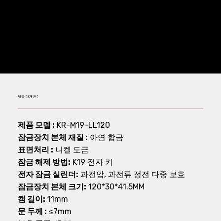
관리기능이 있는 일종의 보안 잠금장치입니다.
혹독한 환경에도 적응 가능합니다.
제품 매개변수
제품 모델 :
KR-M19-LL120
잠금장치 본체 재질 :
아연 합금
표면처리 :
니켈 도금
잠금 해제 방법:
K19 전자 키
전자 잠금 실린더:
과전압, 과전류 정전 다중 보호
잠금장치 본체 크기:
120*30*41.5MM
캠 길이:
11mm
문 두께 :
≤7mm