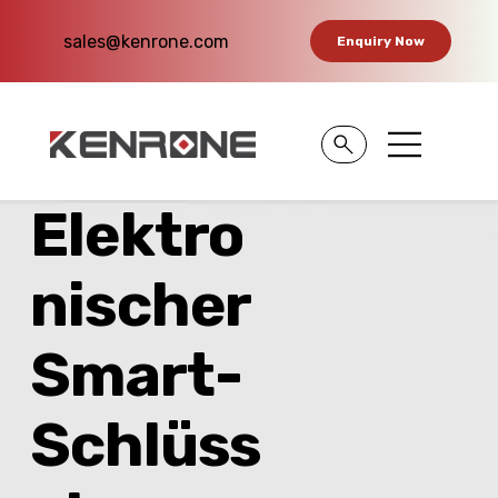
sales@kenrone.com
Enquiry Now
Elektro
nischer
Smart-
Schlüss