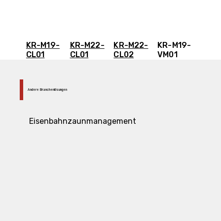
KR-M19-
KR-M22-
KR-M22-
KR-M19-
CL01
CL01
CL02
VM01
Andere Branchenlösungen
Eisenbahnzaunmanagement