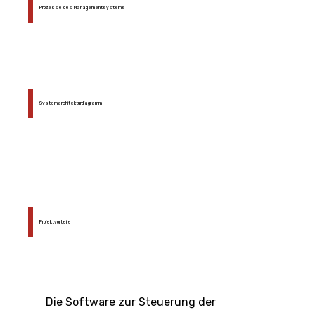
Prozesse des Managementsystems
Systemarchitekturdiagramm
Projektvorteile
Die Software zur Steuerung der