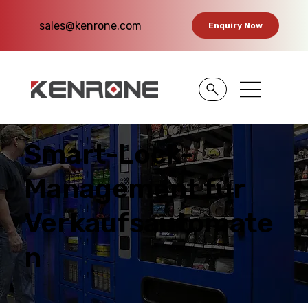
sales@kenrone.com
Enquiry Now
Smart-Lock-
Management für
Verkaufsautomate
n