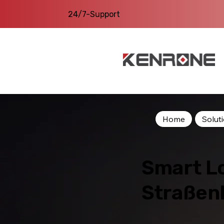
24/7-Support
Home
Solut
Smart L
Straßen