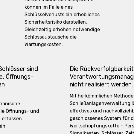
können im Falle eines
Schlüsselverlusts ein erhebliches
Sicherheitsrisiko darstellen.
Gleichzeitig erhöhen notwendige
Schlossaustausche die
Wartungskosten.
chlösser sind
Die Rückverfolgbarkeit
ge, Öffnungs-
Verantwortungsmanag
en
nicht realisiert werden.
Mit herkömmlichen Methode
Schließanlagenverwaltung lä
hanische
effektives und nachvollzieh
die Öffnungs- und
geschlossenes System für d
 erfassen.
Wertschöpfungskette – Per
ein
Signalkasten, Schlösser, Zeit 