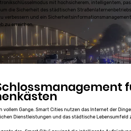
tronikschlüsselmodus mit hochsicherem, intelligentem, pa
um die Sicherheit des städtischen Straßenlaternenbetriebs
z zu verbessern und ein Sicherheitsinformationsmanagement
b zu erreichen.
s Schlossmanagement f
nenkästen
 in vollem Gange. Smart Cities nutzen das Internet der Din
lichen Dienstleistungen und das städtische Lebensumfeld 