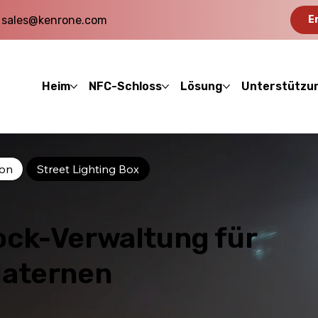
sales@kenrone.com
E
Heim
NFC-Schloss
Lösung
Unterstützu
ion
Street Lighting Box
ock-Verwaltung für
laternen