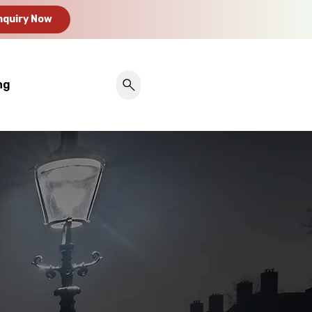
nquiry Now
ng