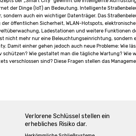
epts der „Smart City“ gewinnt die intelligente Aufrüstun
rnet der Dinge (IoT) an Bedeutung. Intelligente Straßenbele
ur, sondern auch ein wichtiger Datenträger. Das Straßenbe
er öffentlichen Sicherheit, WLAN-Hotspots, elektronisch
ltüberwachung, Ladestationen und weitere Funktionen der
gst nicht mehr nur eine Beleuchtungseinrichtung, sondern 
y. Damit einher gehen jedoch auch neue Probleme: Wie lässt
iv schützen? Wie gestaltet man die tägliche Wartung? Wie 
 stets verschlossen sind? Diese Fragen stellen das Managem
Verlorene Schlüssel stellen ein
erhebliches Risiko dar.
Herkömmliche Schließsysteme